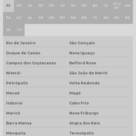
GO e
RJ
MG
ES
SP
PR
SC
RS
PE
BA
CE
AM
DF
PA
AC
AL
AP
MA
MT
MS
PB
PI
RN
RO
RR
SE
TO
Rio de Janeiro
São Gonçalo
Duque de Caxias
Nova Iguaçu
Campos dos Goytacazes
Belford Roxo
Niterói
São João de Meriti
Petrópolis
Volta Redonda
Macaé
Magé
Itaboraí
Cabo Frio
Maricá
Nova Friburgo
Barra Mansa
Angra dos Reis
Mesquita
Teresópolis