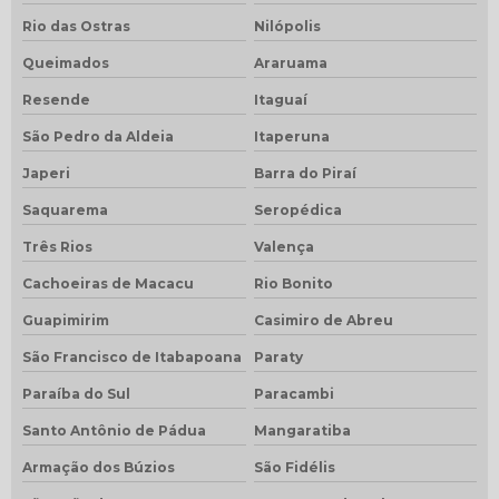
Rio das Ostras
Nilópolis
Queimados
Araruama
Resende
Itaguaí
São Pedro da Aldeia
Itaperuna
Japeri
Barra do Piraí
Saquarema
Seropédica
Três Rios
Valença
Cachoeiras de Macacu
Rio Bonito
Guapimirim
Casimiro de Abreu
São Francisco de Itabapoana
Paraty
Paraíba do Sul
Paracambi
Santo Antônio de Pádua
Mangaratiba
Armação dos Búzios
São Fidélis