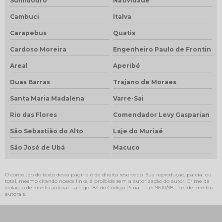
Sumidouro
Natividade
Cambuci
Italva
Carapebus
Quatis
Cardoso Moreira
Engenheiro Paulo de Frontin
Areal
Aperibé
Duas Barras
Trajano de Moraes
Santa Maria Madalena
Varre-Sai
Rio das Flores
Comendador Levy Gasparian
São Sebastião do Alto
Laje do Muriaé
São José de Ubá
Macuco
O conteúdo do texto desta página é de direito reservado. Sua reprodução, parcial ou
total, mesmo citando nossos links, é proibida sem a autorização do autor. Crime de
violação de direito autoral – artigo 184 do Código Penal –
Lei 9610/98 - Lei de direitos
autorais
.