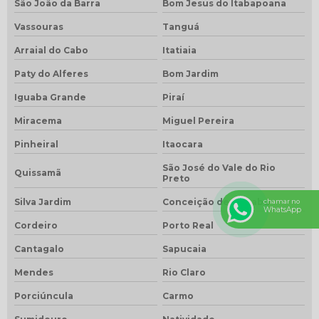
São João da Barra
Bom Jesus do Itabapoana
Vassouras
Tanguá
Arraial do Cabo
Itatiaia
Paty do Alferes
Bom Jardim
Iguaba Grande
Piraí
Miracema
Miguel Pereira
Pinheiral
Itaocara
São José do Vale do Rio
Quissamã
Preto
Silva Jardim
Conceição de Macabu
chamar no
WhatsApp
Cordeiro
Porto Real
Cantagalo
Sapucaia
Mendes
Rio Claro
Porciúncula
Carmo