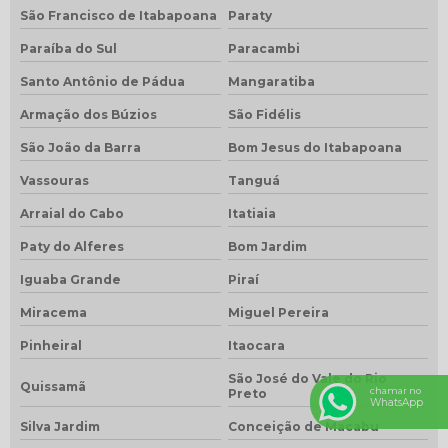
São Francisco de Itabapoana
Paraty
Paraíba do Sul
Paracambi
Santo Antônio de Pádua
Mangaratiba
Armação dos Búzios
São Fidélis
São João da Barra
Bom Jesus do Itabapoana
Vassouras
Tanguá
Arraial do Cabo
Itatiaia
Paty do Alferes
Bom Jardim
Iguaba Grande
Piraí
Miracema
Miguel Pereira
Pinheiral
Itaocara
São José do Vale do Rio
Quissamã
chamar no
Preto
WhatsApp
Silva Jardim
Conceição de Macabu