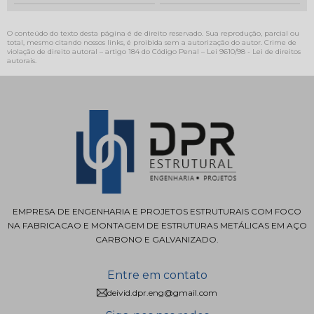
O conteúdo do texto desta página é de direito reservado. Sua reprodução, parcial ou
total, mesmo citando nossos links, é proibida sem a autorização do autor. Crime de
violação de direito autoral – artigo 184 do Código Penal –
Lei 9610/98 - Lei de direitos
autorais
.
EMPRESA DE ENGENHARIA E PROJETOS ESTRUTURAIS COM FOCO
NA FABRICACAO E MONTAGEM DE ESTRUTURAS METÁLICAS EM AÇO
CARBONO E GALVANIZADO.
Entre em contato
deivid.dpr.eng@gmail.com