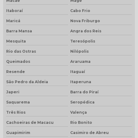
Macaé
Magé
Itaboraí
Cabo Frio
Maricá
Nova Friburgo
Barra Mansa
Angra dos Reis
Mesquita
Teresópolis
Rio das Ostras
Nilópolis
Queimados
Araruama
Resende
Itaguaí
São Pedro da Aldeia
Itaperuna
Japeri
Barra do Piraí
Saquarema
Seropédica
Três Rios
Valença
Cachoeiras de Macacu
Rio Bonito
Guapimirim
Casimiro de Abreu