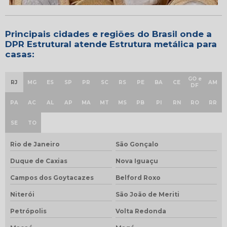
Principais cidades e regiões do Brasil onde a
DPR Estrutural atende Estrutura metálica para
casas:
GO e
RJ
MG
ES
SP
PR
SC
RS
PE
BA
CE
AM
DF
PA
AC
AL
AP
MA
MT
MS
PB
PI
RN
RO
RR
SE
TO
Rio de Janeiro
São Gonçalo
Duque de Caxias
Nova Iguaçu
Campos dos Goytacazes
Belford Roxo
Niterói
São João de Meriti
Petrópolis
Volta Redonda