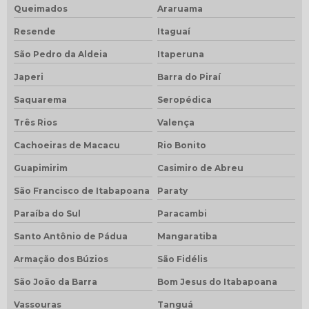
Queimados
Araruama
Resende
Itaguaí
São Pedro da Aldeia
Itaperuna
Japeri
Barra do Piraí
Saquarema
Seropédica
Três Rios
Valença
Cachoeiras de Macacu
Rio Bonito
Guapimirim
Casimiro de Abreu
São Francisco de Itabapoana
Paraty
Paraíba do Sul
Paracambi
Santo Antônio de Pádua
Mangaratiba
Armação dos Búzios
São Fidélis
São João da Barra
Bom Jesus do Itabapoana
Vassouras
Tanguá