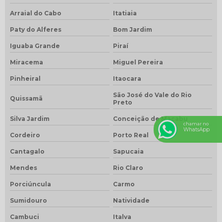
Arraial do Cabo
Itatiaia
Paty do Alferes
Bom Jardim
Iguaba Grande
Piraí
Miracema
Miguel Pereira
Pinheiral
Itaocara
São José do Vale do Rio
Quissamã
Preto
Silva Jardim
Conceição de Macabu
chamar no
WhatsApp
Cordeiro
Porto Real
Cantagalo
Sapucaia
Mendes
Rio Claro
Porciúncula
Carmo
Sumidouro
Natividade
Cambuci
Italva