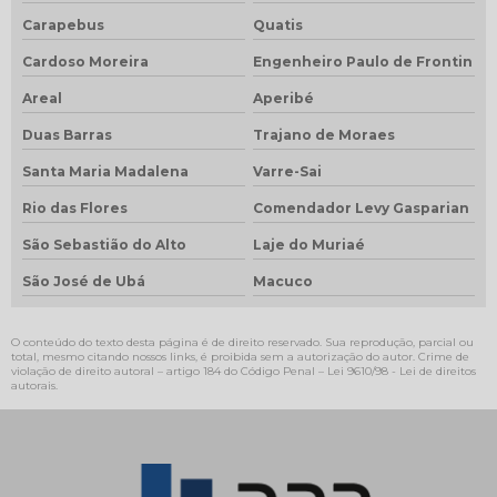
Carapebus
Quatis
Cardoso Moreira
Engenheiro Paulo de Frontin
Areal
Aperibé
Duas Barras
Trajano de Moraes
Santa Maria Madalena
Varre-Sai
Rio das Flores
Comendador Levy Gasparian
São Sebastião do Alto
Laje do Muriaé
São José de Ubá
Macuco
O conteúdo do texto desta página é de direito reservado. Sua reprodução, parcial ou
total, mesmo citando nossos links, é proibida sem a autorização do autor. Crime de
violação de direito autoral – artigo 184 do Código Penal –
Lei 9610/98 - Lei de direitos
autorais
.