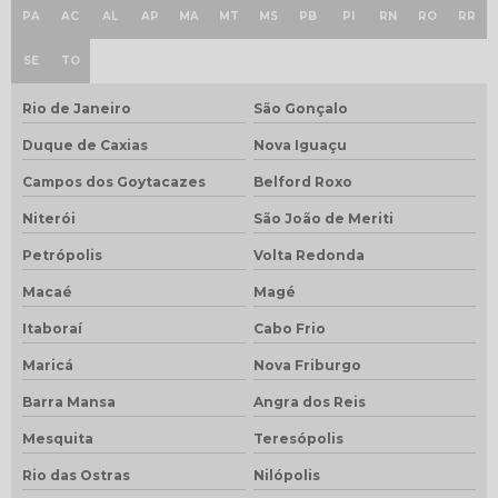
PA
AC
AL
AP
MA
MT
MS
PB
PI
RN
RO
RR
SE
TO
Rio de Janeiro
São Gonçalo
Duque de Caxias
Nova Iguaçu
Campos dos Goytacazes
Belford Roxo
Niterói
São João de Meriti
Petrópolis
Volta Redonda
Macaé
Magé
Itaboraí
Cabo Frio
Maricá
Nova Friburgo
Barra Mansa
Angra dos Reis
Mesquita
Teresópolis
Rio das Ostras
Nilópolis