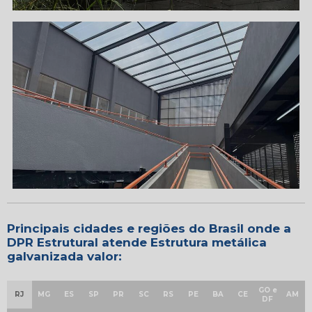
Principais cidades e regiões do Brasil onde a
DPR Estrutural atende Estrutura metálica
galvanizada valor:
GO e
RJ
MG
ES
SP
PR
SC
RS
PE
BA
CE
AM
DF