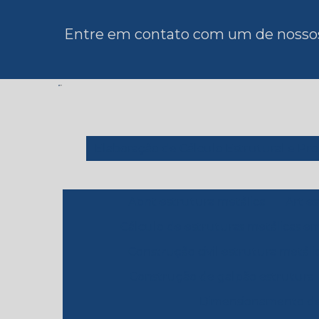
Entre em contato com um de nossos 
Elaboração de Cálculo Estrutural e Pro
Abnt estrutura metálica
Art e
Cálculo de estruturas metálicas e
Construção civil estrutura metáli
Construção de galpão estrutura 
Dimensionamento de 