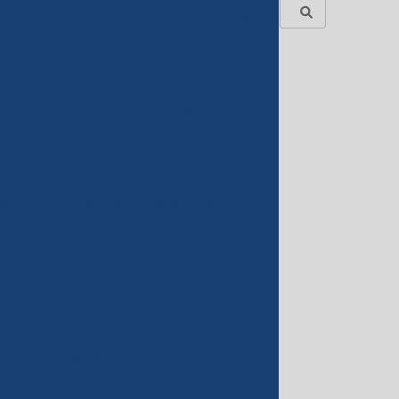
Estrutura metálica mezanino preço
etálica preço m2
Estrutura metálica para quadras
a metálica para telhado preço m2
Estrutura metálica valor
 estruturas metálicas
ca
Laudo art reforma apartamento
 reforma apartamento
ino estrutura metálica
o de cálculo estrutural
mento de projeto estrutural
e projeto estrutural
trutura metálica em arco