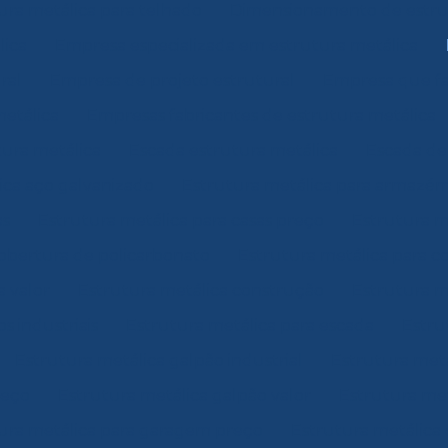
ra metálica para telhado
Dimensionamento de estrut
lica
Empresa especializada em estrutura metálica
ral
Empresa de projeto estrutural
Empresa que fa
metálica
Empresas fabricantes de estrutura metálica
tura metálica
Escada estrutura metálica
Escada de
ica aço galvanizado
Estrutura metálica para armazé
as
Estrutura metálica para casas preço
Estrutura m
cobertura de policarbonato
Estrutura metálica para c
a valor
Estrutura metálica construção
Estrutura me
 industriais
Estrutura metálica para escada
Estru
Estrutura metálica galpão industrial
Estrutura met
reço
Estrutura metálica galpão valor
Estrutura met
ura metálica para garagem preço
Estrutura metálica