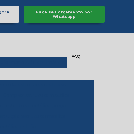
gora
Faça seu orçamento por
Whatsapp
FAQ
Reformas e ART em Imóveis
culo de estruturas metálicas
Comprar estrutura metálica
m estrutura metálica preço
strução estrutura metálica
etálica galpão