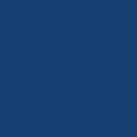
tálica para laje preço
Estrutura metálica mezanino
eço
Estrutura metálica preço por kilo
Estrutura m
quadrado
Estrutura metálica projeto e construção
Estrutura metálica para telhado garagem
Estrutur
o residencial
Estrutura metálica para telhado valor
tálica
Fábrica de estrutura metálica
Fabricante de
edor de estrutura metálica
Galpão estrutura metáli
ra metálica
Laudo de reforço estrutural
Laudo de
nto preço
Laudo técnico estrutura metálica
Mezan
galpão
Montagem de estrutura metálica
Orçament
tura metálica
Orçamento estrutura metálica
Orça
etálica
Preço barracão estrutura metálica
Preço d
por m2
Projeto de estrutura metálica
Projeto de es