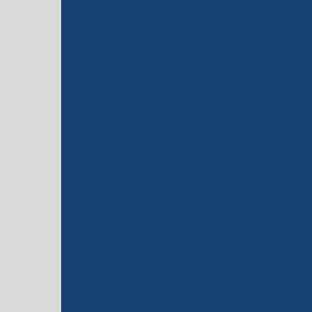
Dimensionamento de estrutu
Dimensionamento pilar estrutura metá
Empresa de laudo estrutu
Empresas de fabricação de estrutura 
Engenheiro calculista de estru
Estrutura metálica aço
Estrutura metál
Estrutura metálica para cas
Estrutura metálica para 
Estrutura metálica cobertur
Estrutura metálica equipamentos
Estrutura metálica galpão
Estrutura metálica galpão p
Estrutura metálica para garagem
Estrut