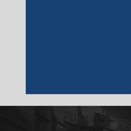
Projeto de estrutura 
Projeto de estrutura metálica 
Projeto estrutural galpão
Proje
Projeto estrutural preço
Projeto estrutural residencial preço
Pr
Quanto custa um projeto estrutura
Reforço estrutural com perf
Reforço estrutural com viga metál
V