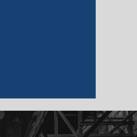
dra poliesportiva
Projeto estrutural em aço
Projeto estrutural metálica
esidencial orçamento
valor
Projeto estrutural valor m2
ural
Reforço estrutural laje
 estrutural residencial
rviços de estrutura metálica