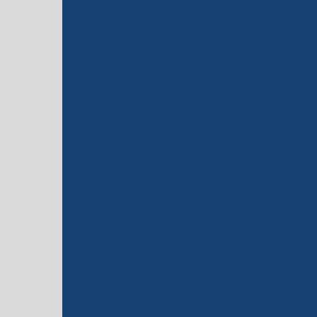
Estrutura metálica para laje
Estrutura me
Estrutura metálica pr
Estrutura metálica preço por metro 
Estrutura metálica para sustentar laje
Estrutura metálica para telhad
Execução de estrutura me
Fachada com estrutura metálica
Fornec
Laudo de avaliação estrutu
Laudo de reforma apartame
Mezanino estrutura metálica 
Orçamento de cobertura em estru
Pergolado de estrutura m
Preço de projeto estrutural 