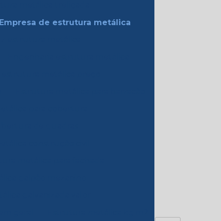
ura metálica treliçada
Empresa de estrutura metálica
z estrutura metálica
Engenharia estrutura metálica
 estrutura metálica preço
m
Estrutura metálica para barracão
etálica para cobertura
obertura de quadras
tálica construção civil
tura metálica para fachada
álica galpão mezanino
álica galvanizada valor
 em geral
Estrutura metálica kg m2