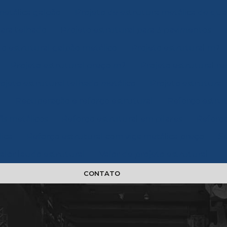
metálica galpão
Projeto de estrutura metálica de qua
para telhado
Projeto estrutural para 3 pavimentos
to estrutural galpão metálico
Projeto estrutural m2
Projeto estrutural preço m2
Projeto estrutural r
ojeto estrutural telhado metálico
Projeto estrutural 
l
Recuperação e reforço estrutural
Reforço estrut
is metálicos
Reforço estrutural em pilares
Reforço
ica
Reforço estrutural com viga metálica preço
Se
alor laudo estrutural
Valor de projeto estrutural
CONTATO