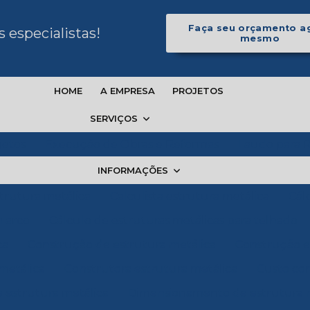
Faça seu orçamento a
especialistas!
mesmo
HOME
A EMPRESA
PROJETOS
SERVIÇOS
jetos
Execução de Obras e Reformas
Laudo para 
INFORMAÇÕES
strutura metálica
Calculista estrutura metálica
Cál
m arco
Cálculo de estruturas metálicas para telhado
ca
Construção de estrutura metálica
Construção e
metálica
Construtora estrutura metálica
Custo con
estrutura metálica
Dimensionamento de estrutura m