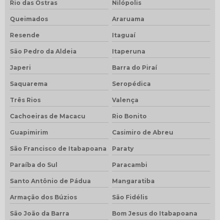
Rio das Ostras
Nilópolis
Queimados
Araruama
Resende
Itaguaí
São Pedro da Aldeia
Itaperuna
Japeri
Barra do Piraí
Saquarema
Seropédica
Três Rios
Valença
Cachoeiras de Macacu
Rio Bonito
Guapimirim
Casimiro de Abreu
São Francisco de Itabapoana
Paraty
Paraíba do Sul
Paracambi
Santo Antônio de Pádua
Mangaratiba
Armação dos Búzios
São Fidélis
São João da Barra
Bom Jesus do Itabapoana