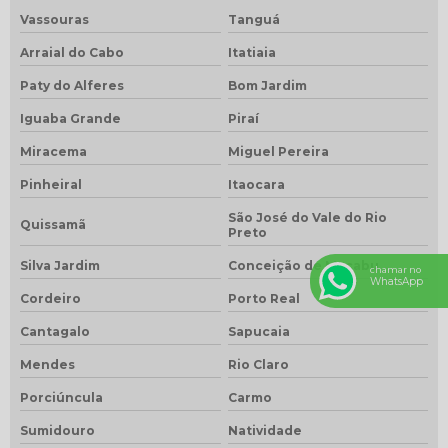
Vassouras
Tanguá
Arraial do Cabo
Itatiaia
Paty do Alferes
Bom Jardim
Iguaba Grande
Piraí
Miracema
Miguel Pereira
Pinheiral
Itaocara
São José do Vale do Rio
Quissamã
Preto
Silva Jardim
Conceição de Macabu
chamar no
WhatsApp
Cordeiro
Porto Real
Cantagalo
Sapucaia
Mendes
Rio Claro
Porciúncula
Carmo
Sumidouro
Natividade