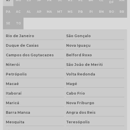
RJ
MG
ES
SP
PR
SC
RS
PE
BA
CE
AM
DF
PA
AC
AL
AP
MA
MT
MS
PB
PI
RN
RO
RR
SE
TO
Rio de Janeiro
São Gonçalo
Duque de Caxias
Nova Iguaçu
Campos dos Goytacazes
Belford Roxo
Niterói
São João de Meriti
Petrópolis
Volta Redonda
Macaé
Magé
Itaboraí
Cabo Frio
Maricá
Nova Friburgo
Barra Mansa
Angra dos Reis
Mesquita
Teresópolis