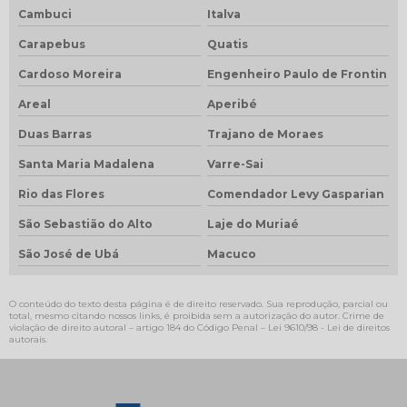
Cambuci
Italva
Carapebus
Quatis
Cardoso Moreira
Engenheiro Paulo de Frontin
Areal
Aperibé
Duas Barras
Trajano de Moraes
Santa Maria Madalena
Varre-Sai
Rio das Flores
Comendador Levy Gasparian
São Sebastião do Alto
Laje do Muriaé
São José de Ubá
Macuco
O conteúdo do texto desta página é de direito reservado. Sua reprodução, parcial ou
total, mesmo citando nossos links, é proibida sem a autorização do autor. Crime de
violação de direito autoral – artigo 184 do Código Penal –
Lei 9610/98 - Lei de direitos
autorais
.