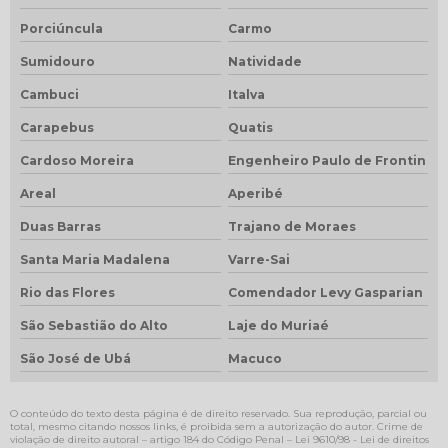
Porciúncula
Carmo
Sumidouro
Natividade
Cambuci
Italva
Carapebus
Quatis
Cardoso Moreira
Engenheiro Paulo de Frontin
Areal
Aperibé
Duas Barras
Trajano de Moraes
Santa Maria Madalena
Varre-Sai
Rio das Flores
Comendador Levy Gasparian
São Sebastião do Alto
Laje do Muriaé
São José de Ubá
Macuco
O conteúdo do texto desta página é de direito reservado. Sua reprodução, parcial ou
total, mesmo citando nossos links, é proibida sem a autorização do autor. Crime de
violação de direito autoral – artigo 184 do Código Penal –
Lei 9610/98 - Lei de direitos