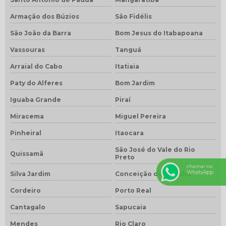
Armação dos Búzios
São Fidélis
São João da Barra
Bom Jesus do Itabapoana
Vassouras
Tanguá
Arraial do Cabo
Itatiaia
Paty do Alferes
Bom Jardim
Iguaba Grande
Piraí
Miracema
Miguel Pereira
Pinheiral
Itaocara
São José do Vale do Rio
Quissamã
Preto
chamar no
WhatsApp
Silva Jardim
Conceição de Macabu
Cordeiro
Porto Real
Cantagalo
Sapucaia
Mendes
Rio Claro