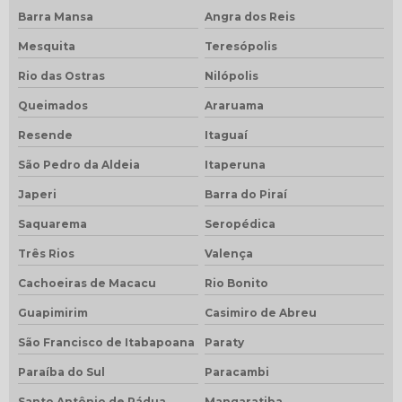
Barra Mansa
Angra dos Reis
Mesquita
Teresópolis
Rio das Ostras
Nilópolis
Queimados
Araruama
Resende
Itaguaí
São Pedro da Aldeia
Itaperuna
Japeri
Barra do Piraí
Saquarema
Seropédica
Três Rios
Valença
Cachoeiras de Macacu
Rio Bonito
Guapimirim
Casimiro de Abreu
São Francisco de Itabapoana
Paraty
Paraíba do Sul
Paracambi
Santo Antônio de Pádua
Mangaratiba