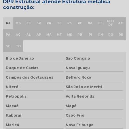
DPR Estrutural atende Estrutura metálica
construção:
GO e
RJ
MG
ES
SP
PR
SC
RS
PE
BA
CE
AM
DF
PA
AC
AL
AP
MA
MT
MS
PB
PI
RN
RO
RR
SE
TO
Rio de Janeiro
São Gonçalo
Duque de Caxias
Nova Iguaçu
Campos dos Goytacazes
Belford Roxo
Niterói
São João de Meriti
Petrópolis
Volta Redonda
Macaé
Magé
Itaboraí
Cabo Frio
Maricá
Nova Friburgo