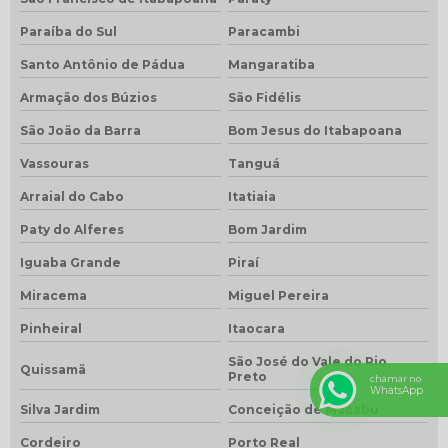
Paraíba do Sul
Paracambi
Santo Antônio de Pádua
Mangaratiba
Armação dos Búzios
São Fidélis
São João da Barra
Bom Jesus do Itabapoana
Vassouras
Tanguá
Arraial do Cabo
Itatiaia
Paty do Alferes
Bom Jardim
Iguaba Grande
Piraí
Miracema
Miguel Pereira
Pinheiral
Itaocara
São José do Vale do Rio
Quissamã
Preto
chamar no
WhatsApp
Silva Jardim
Conceição de Macabu
Cordeiro
Porto Real