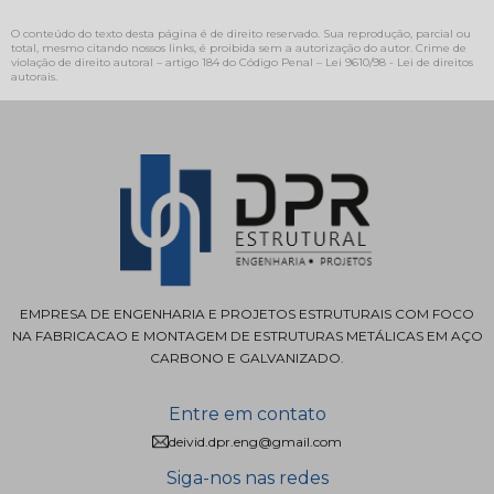
O conteúdo do texto desta página é de direito reservado. Sua reprodução, parcial ou
total, mesmo citando nossos links, é proibida sem a autorização do autor. Crime de
violação de direito autoral – artigo 184 do Código Penal –
Lei 9610/98 - Lei de direitos
autorais
.
EMPRESA DE ENGENHARIA E PROJETOS ESTRUTURAIS COM FOCO
NA FABRICACAO E MONTAGEM DE ESTRUTURAS METÁLICAS EM AÇO
CARBONO E GALVANIZADO.
Entre em contato
deivid.dpr.eng@gmail.com
Siga-nos nas redes