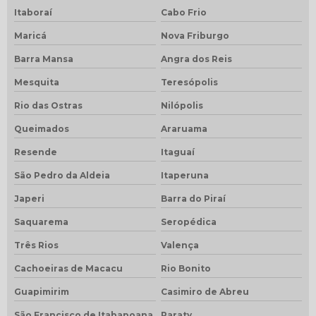
Itaboraí
Cabo Frio
Maricá
Nova Friburgo
Barra Mansa
Angra dos Reis
Mesquita
Teresópolis
Rio das Ostras
Nilópolis
Queimados
Araruama
Resende
Itaguaí
São Pedro da Aldeia
Itaperuna
Japeri
Barra do Piraí
Saquarema
Seropédica
Três Rios
Valença
Cachoeiras de Macacu
Rio Bonito
Guapimirim
Casimiro de Abreu
São Francisco de Itabapoana
Paraty