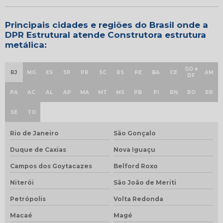
Principais cidades e regiões do Brasil onde a
DPR Estrutural atende Construtora estrutura
metálica:
GO e
RJ
MG
ES
SP
PR
SC
RS
PE
BA
CE
AM
DF
PA
AC
AL
AP
MA
MT
MS
PB
PI
RN
RO
RR
SE
TO
Rio de Janeiro
São Gonçalo
Duque de Caxias
Nova Iguaçu
Campos dos Goytacazes
Belford Roxo
Niterói
São João de Meriti
Petrópolis
Volta Redonda
Macaé
Magé